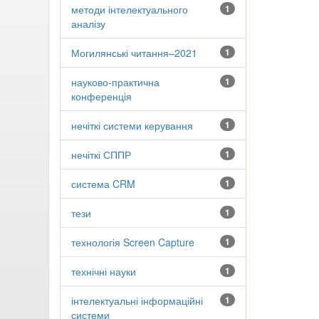
методи інтелектуального
1
аналізу
Могилянські читання–2021
1
науково-практична
1
конференція
нечіткі системи керування
1
нечіткі СППР
1
система CRM
1
тези
1
технологія Screen Capture
1
технічні науки
1
інтелектуальні інформаційні
1
системи