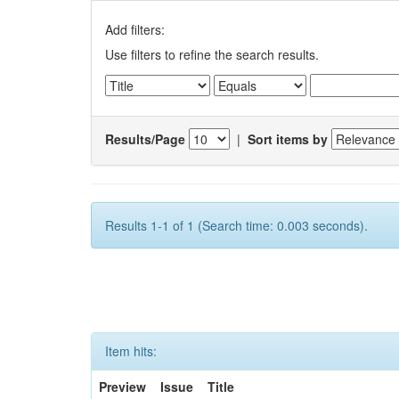
Add filters:
Use filters to refine the search results.
Results/Page
|
Sort items by
Results 1-1 of 1 (Search time: 0.003 seconds).
Item hits:
Preview
Issue
Title