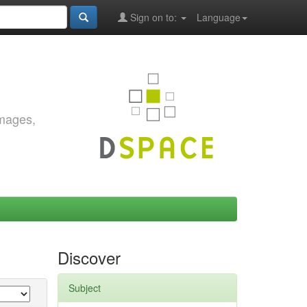
Sign on to:
Language
images,
Discover
Subject