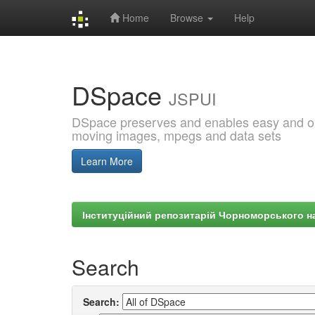
Home
Browse
Help
Skip
navigation
DSpace
JSPUI
DSpace preserves and enables easy and open
moving images, mpegs and data sets
Learn More
Інституційний репозитарій Чорноморського на
Search
Search: