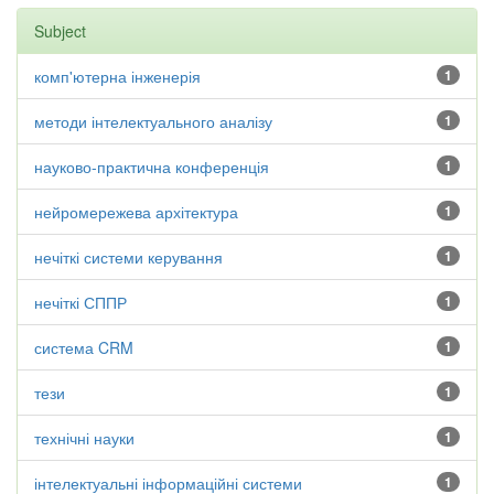
Subject
комп'ютерна інженерія
1
методи інтелектуального аналізу
1
науково-практична конференція
1
нейромережева архітектура
1
нечіткі системи керування
1
нечіткі СППР
1
система CRM
1
тези
1
технічні науки
1
інтелектуальні інформаційні системи
1