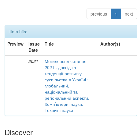
previous
1
next
Item hits:
Preview
Issue
Title
Author(s)
Date
2021
Могилянські читання–
2021 : досвід та
тенденції розвитку
суспільства в Україні :
глобальний,
національний та
регіональний аспекти.
Комп’ютерні науки.
Технічні науки
Discover