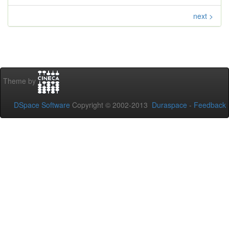
next >
Theme by
DSpace Software
Copyright © 2002-2013
Duraspace
-
Feedback