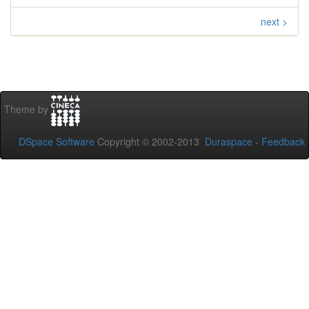
next >
Theme by
DSpace Software
Copyright © 2002-2013
Duraspace
-
Feedback