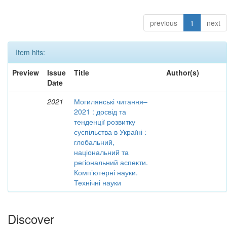
previous
1
next
Item hits:
Preview
Issue
Title
Author(s)
Date
2021
Могилянські читання–
2021 : досвід та
тенденції розвитку
суспільства в Україні :
глобальний,
національний та
регіональний аспекти.
Комп’ютерні науки.
Технічні науки
Discover