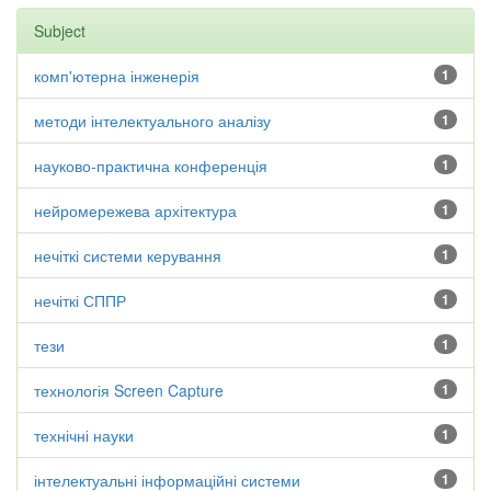
Subject
комп'ютерна інженерія
1
методи інтелектуального аналізу
1
науково-практична конференція
1
нейромережева архітектура
1
нечіткі системи керування
1
нечіткі СППР
1
тези
1
технологія Screen Capture
1
технічні науки
1
інтелектуальні інформаційні системи
1