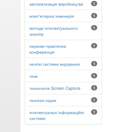
автоматизація виробництва
1
комп'ютерна інженерія
1
методи інтелектуального
1
аналізу
науково-практична
1
конференція
нечіткі системи керування
1
тези
1
технологія Screen Capture
1
технічні науки
1
інтелектуальні інформаційні
1
системи