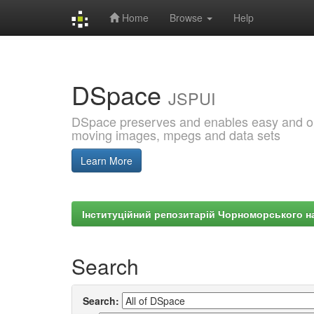
Home
Browse
Help
Skip
navigation
DSpace
JSPUI
DSpace preserves and enables easy and open
moving images, mpegs and data sets
Learn More
Інституційний репозитарій Чорноморського на
Search
Search: