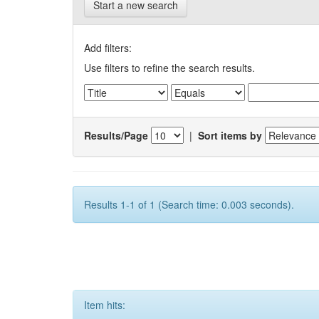
Start a new search
Add filters:
Use filters to refine the search results.
Results/Page
|
Sort items by
Results 1-1 of 1 (Search time: 0.003 seconds).
Item hits: