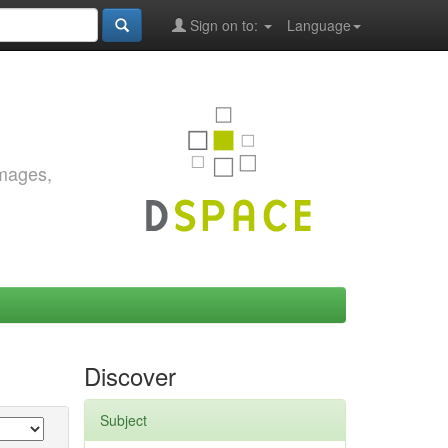
Sign on to:
Language
images,
Discover
Subject