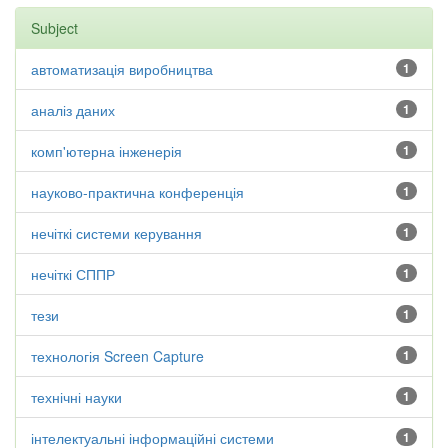
Subject
автоматизація виробництва
1
аналіз даних
1
комп'ютерна інженерія
1
науково-практична конференція
1
нечіткі системи керування
1
нечіткі СППР
1
тези
1
технологія Screen Capture
1
технічні науки
1
інтелектуальні інформаційні системи
1