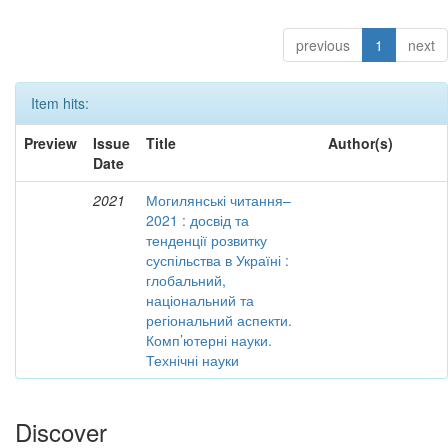
previous
1
next
Item hits:
Preview
Issue
Title
Author(s)
Date
2021
Могилянські читання–
2021 : досвід та
тенденції розвитку
суспільства в Україні :
глобальний,
національний та
регіональний аспекти.
Комп’ютерні науки.
Технічні науки
Discover