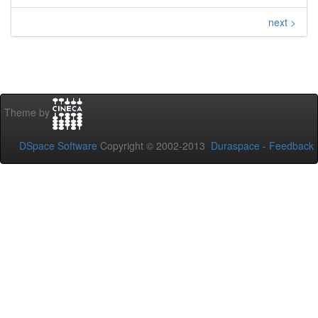
next >
Theme by
DSpace Software
Copyright © 2002-2013
Duraspace
-
Feedback