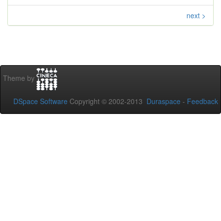
next >
Theme by
DSpace Software
Copyright © 2002-2013
Duraspace
-
Feedback