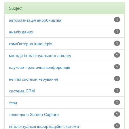
Subject
автоматизація виробництва
1
аналіз даних
1
комп'ютерна інженерія
1
методи інтелектуального аналізу
1
науково-практична конференція
1
нечіткі системи керування
1
система CRM
1
тези
1
технологія Screen Capture
1
інтелектуальні інформаційні системи
1