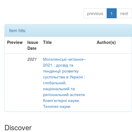
previous
1
next
Item hits:
Preview
Issue
Title
Author(s)
Date
2021
Могилянські читання–
2021 : досвід та
тенденції розвитку
суспільства в Україні :
глобальний,
національний та
регіональний аспекти.
Комп’ютерні науки.
Технічні науки
Discover