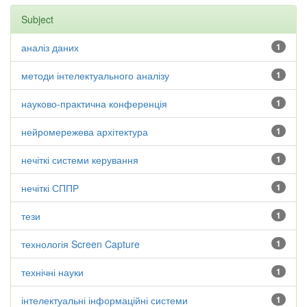
Subject
аналіз даних
1
методи інтелектуального аналізу
1
науково-практична конференція
1
нейромережева архітектура
1
нечіткі системи керування
1
нечіткі СППР
1
тези
1
технологія Screen Capture
1
технічні науки
1
інтелектуальні інформаційні системи
1