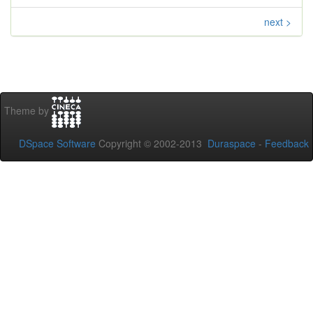
next >
Theme by
DSpace Software
Copyright © 2002-2013
Duraspace
-
Feedback