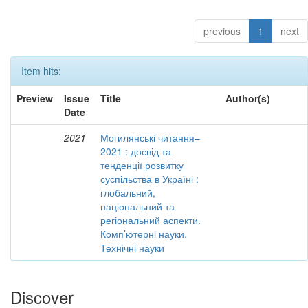
previous
1
next
Item hits:
Preview
Issue
Title
Author(s)
Date
2021
Могилянські читання–
2021 : досвід та
тенденції розвитку
суспільства в Україні :
глобальний,
національний та
регіональний аспекти.
Комп’ютерні науки.
Технічні науки
Discover