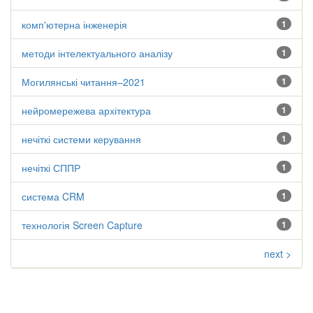
комп'ютерна інженерія
1
методи інтелектуального аналізу
1
Могилянські читання–2021
1
нейромережева архітектура
1
нечіткі системи керування
1
нечіткі СППР
1
система CRM
1
технологія Screen Capture
1
next >