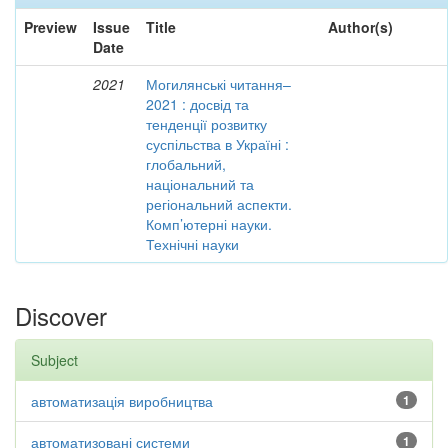
Preview
Issue
Title
Author(s)
Date
2021
Могилянські читання–
2021 : досвід та
тенденції розвитку
суспільства в Україні :
глобальний,
національний та
регіональний аспекти.
Комп’ютерні науки.
Технічні науки
Discover
Subject
автоматизація виробництва
1
автоматизовані системи
1