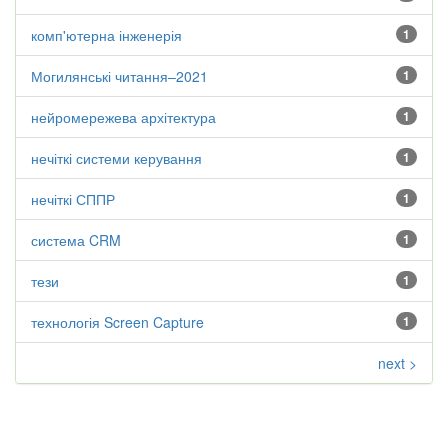
комп'ютерна інженерія
1
Могилянські читання–2021
1
нейромережева архітектура
1
нечіткі системи керування
1
нечіткі СППР
1
система CRM
1
тези
1
технологія Screen Capture
1
next >