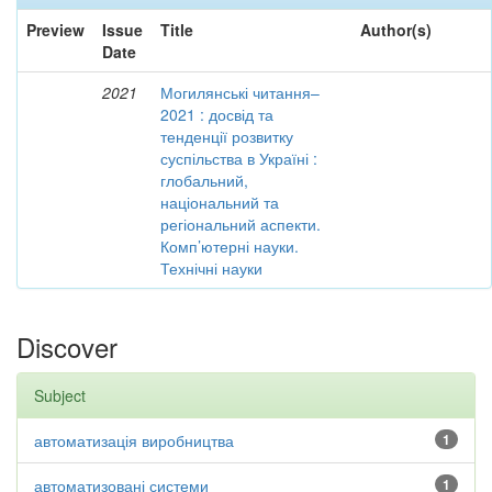
Preview
Issue
Title
Author(s)
Date
2021
Могилянські читання–
2021 : досвід та
тенденції розвитку
суспільства в Україні :
глобальний,
національний та
регіональний аспекти.
Комп’ютерні науки.
Технічні науки
Discover
Subject
автоматизація виробництва
1
автоматизовані системи
1