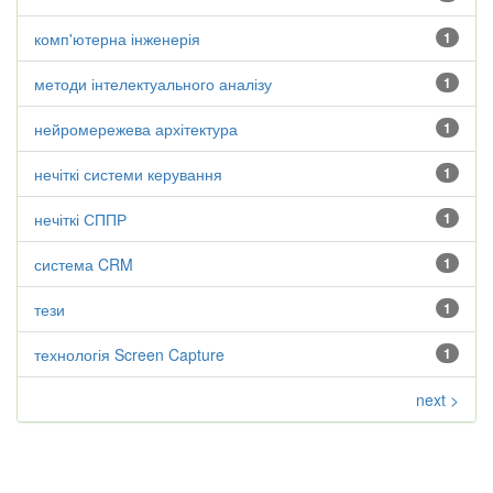
комп'ютерна інженерія
1
методи інтелектуального аналізу
1
нейромережева архітектура
1
нечіткі системи керування
1
нечіткі СППР
1
система CRM
1
тези
1
технологія Screen Capture
1
next >