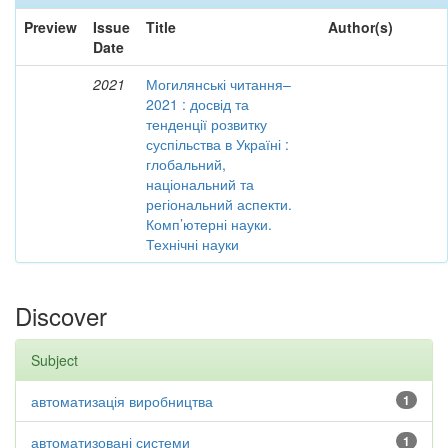
Preview
Issue
Title
Author(s)
Date
2021
Могилянські читання–
2021 : досвід та
тенденції розвитку
суспільства в Україні :
глобальний,
національний та
регіональний аспекти.
Комп’ютерні науки.
Технічні науки
Discover
Subject
автоматизація виробництва
1
автоматизовані системи
1