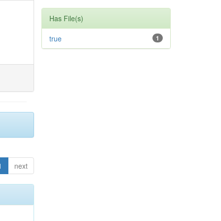
Has File(s)
true
1
1
next