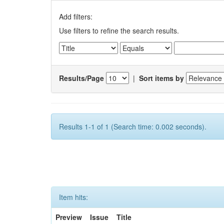
Add filters:
Use filters to refine the search results.
Results/Page
|
Sort items by
Results 1-1 of 1 (Search time: 0.002 seconds).
Item hits:
Preview
Issue
Title