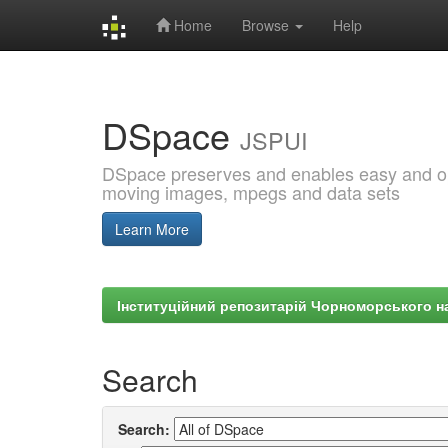
Home
Browse
Help
Skip
navigation
DSpace
JSPUI
DSpace preserves and enables easy and open
moving images, mpegs and data sets
Learn More
Інституційний репозитарій Чорноморського на
Search
Search: