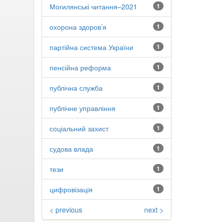
Могилянські читання–2021
1
охорона здоров’я
1
партійна система України
1
пенсійна реформа
1
публічна служба
1
публічне управління
1
соціальний захист
1
судова влада
1
тези
1
цифровізація
1
< previous
next >