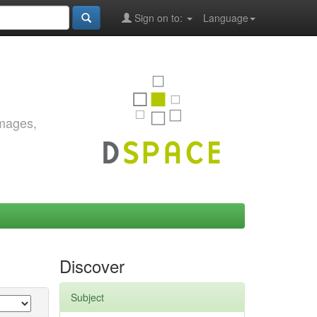
Sign on to:
Language
images,
Discover
Subject