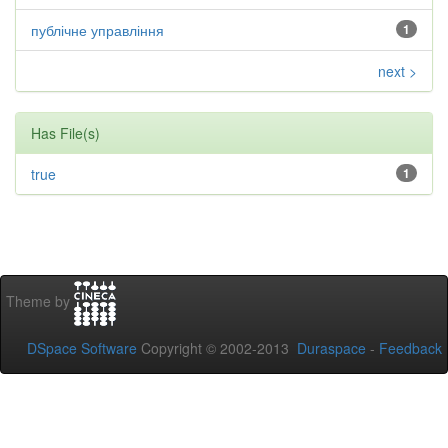
публічне управління
1
next >
Has File(s)
true
1
Theme by
DSpace Software
Copyright © 2002-2013
Duraspace
-
Feedback