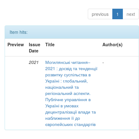
previous
1
next
Item hits:
Preview
Issue
Title
Author(s)
Date
2021
Могилянські читання–
-
2021 : досвід та тенденції
розвитку суспільства в
Україні : глобальний,
національний та
регіональний аспекти.
Публічне управління в
Україні в умовах
децентралізації влади та
наближення її до
європейських стандартів