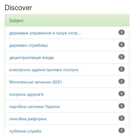
Discover
Subject
державне управління в галузі охор...
1
державні службовці
1
децентралізація влади
1
електронні адміністративні послуги
1
Могилянські читання–2021
1
охорона здоров’я
1
партійна система України
1
пенсійна реформа
1
публічна служба
1