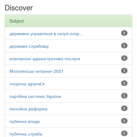
Discover
Subject
державне управління в галузі охор...
1
державні службовці
1
електронні адміністративні послуги
1
Могилянські читання–2021
1
охорона здоров’я
1
партійна система України
1
пенсійна реформа
1
публічна влада
1
публічна служба
1