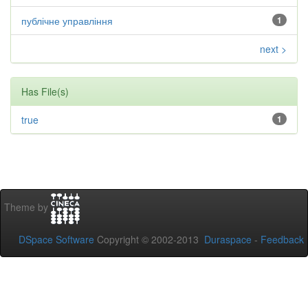
публічне управління
1
next >
Has File(s)
true
1
Theme by
DSpace Software
Copyright © 2002-2013
Duraspace
-
Feedback