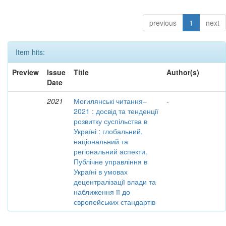
previous
1
next
Item hits:
Preview
Issue
Title
Author(s)
Date
2021
Могилянські читання–
-
2021 : досвід та тенденції
розвитку суспільства в
Україні : глобальний,
національний та
регіональний аспекти.
Публічне управління в
Україні в умовах
децентралізації влади та
наближення її до
європейських стандартів