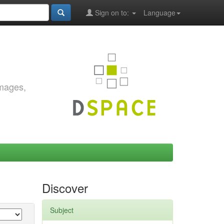
Sign on to:
Language
images,
Discover
Subject