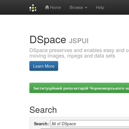
Home
Browse
Help
Skip
navigation
DSpace
JSPUI
DSpace preserves and enables easy and open
moving images, mpegs and data sets
Learn More
Інституційний репозитарій Чорноморського на
Search
Search: