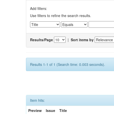
Add filters:
Use filters to refine the search results.
Results/Page
|
Sort items by
Results 1-1 of 1 (Search time: 0.003 seconds).
Item hits:
Preview
Issue
Title