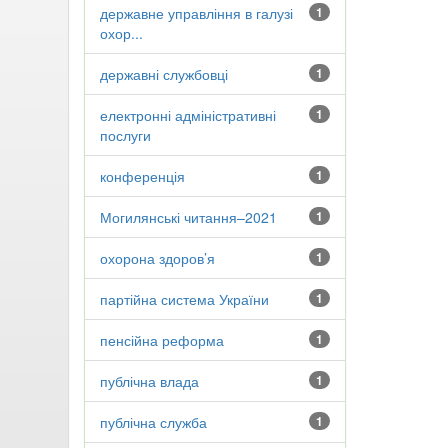
державне управління в галузі
1
охор...
державні службовці
1
електронні адміністративні
1
послуги
конференція
1
Могилянські читання–2021
1
охорона здоров’я
1
партійна система України
1
пенсійна реформа
1
публічна влада
1
публічна служба
1