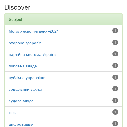
Discover
Subject
Могилянські читання–2021
1
охорона здоров’я
1
партійна система України
1
публічна влада
1
публічне управління
1
соціальний захист
1
судова влада
1
тези
1
цифровізація
1