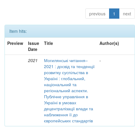
previous
1
next
Item hits:
Preview
Issue
Title
Author(s)
Date
2021
Могилянські читання–
-
2021 : досвід та тенденції
розвитку суспільства в
Україні : глобальний,
національний та
регіональний аспекти.
Публічне управління в
Україні в умовах
децентралізації влади та
наближення її до
європейських стандартів