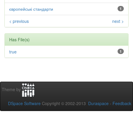
європейські стандарти
1
< previous
next >
Has File(s)
true
1
Theme by
DSpace Software
Copyright © 2002-2013
Duraspace
-
Feedback