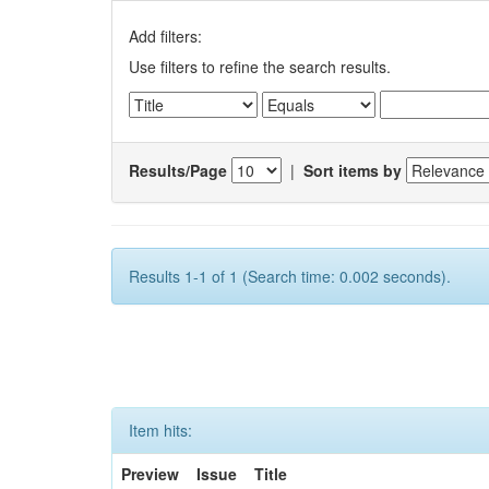
Add filters:
Use filters to refine the search results.
Results/Page
|
Sort items by
Results 1-1 of 1 (Search time: 0.002 seconds).
Item hits:
Preview
Issue
Title