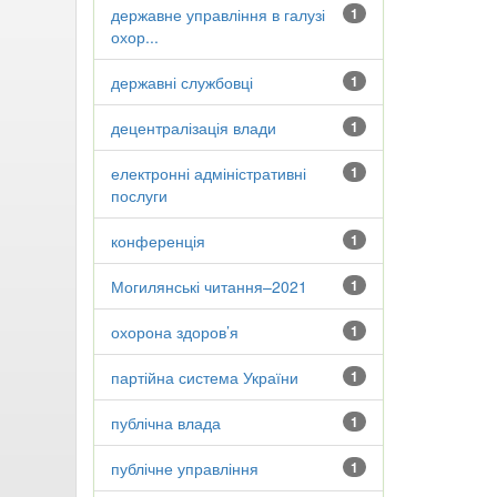
державне управління в галузі
1
охор...
державні службовці
1
децентралізація влади
1
електронні адміністративні
1
послуги
конференція
1
Могилянські читання–2021
1
охорона здоров’я
1
партійна система України
1
публічна влада
1
публічне управління
1