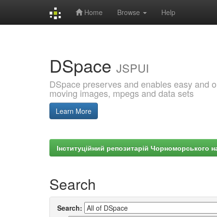
Home
Browse
Help
Skip
navigation
DSpace
JSPUI
DSpace preserves and enables easy and open
moving images, mpegs and data sets
Learn More
Інституційний репозитарій Чорноморського на
Search
Search: