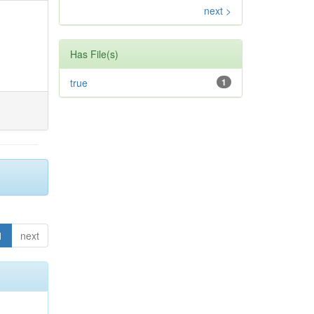
next >
Has File(s)
true
1
1
next