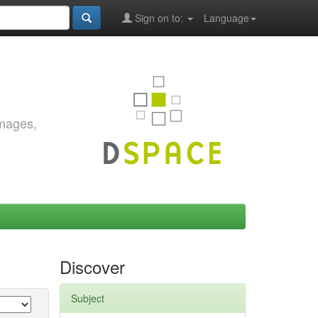
Sign on to:
Language
images,
Discover
Subject