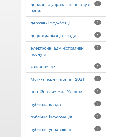
державне управління в галузі
1
охор...
державні службовці
1
децентралізація влади
1
електронні адміністративні
1
послуги
конференція
1
Могилянські читання–2021
1
партійна система України
1
публічна влада
1
публічна інформація
1
публічне управління
1