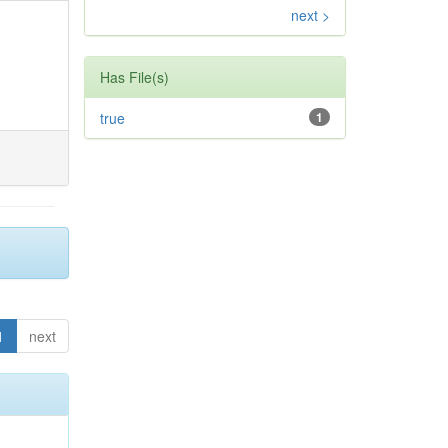
next >
Has File(s)
true
1
1
next