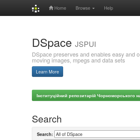
Home
Browse
Help
Skip
navigation
DSpace
JSPUI
DSpace preserves and enables easy and open
moving images, mpegs and data sets
Learn More
Інституційний репозитарій Чорноморського на
Search
Search: