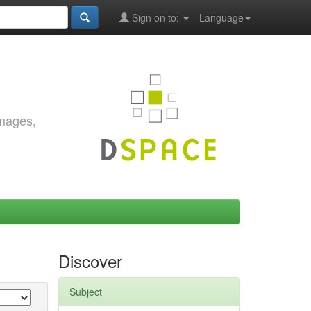
Sign on to:
Language
images,
Discover
Subject