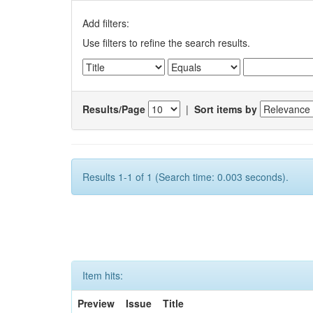
Add filters:
Use filters to refine the search results.
Results/Page
|
Sort items by
Results 1-1 of 1 (Search time: 0.003 seconds).
Item hits:
Preview
Issue
Title