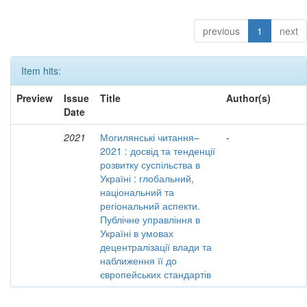
previous
1
next
Item hits:
Preview
Issue
Title
Author(s)
Date
2021
Могилянські читання–
-
2021 : досвід та тенденції
розвитку суспільства в
Україні : глобальний,
національний та
регіональний аспекти.
Публічне управління в
Україні в умовах
децентралізації влади та
наближення її до
європейських стандартів