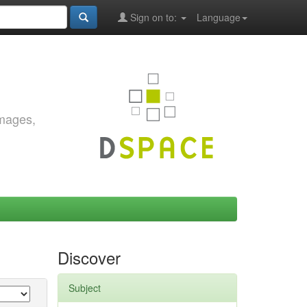
Sign on to:
Language
images,
Discover
Subject