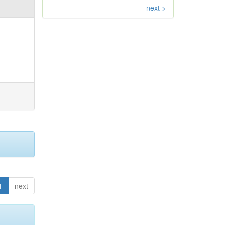
next >
1
next