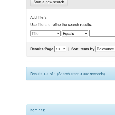
Start a new search
Add filters:
Use filters to refine the search results.
Results/Page
|
Sort items by
Results 1-1 of 1 (Search time: 0.002 seconds).
Item hits: