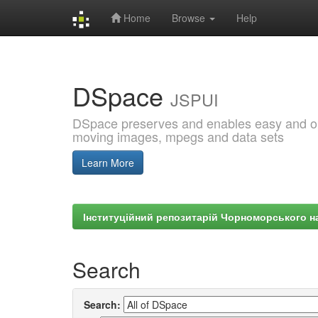
Home
Browse
Help
Skip
navigation
DSpace
JSPUI
DSpace preserves and enables easy and open
moving images, mpegs and data sets
Learn More
Інституційний репозитарій Чорноморського на
Search
Search: