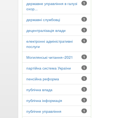
державне управління в галузі
1
охор...
державні службовці
1
децентралізація влади
1
електронні адміністративні
1
послуги
Могилянські читання–2021
1
партійна система України
1
пенсійна реформа
1
публічна влада
1
публічна інформація
1
публічне управління
1