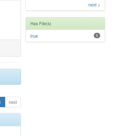
next >
Has File(s)
true
1
1
next