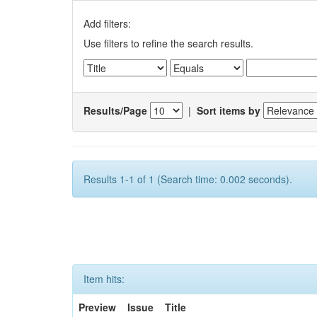
Add filters:
Use filters to refine the search results.
Results/Page
|
Sort items by
Results 1-1 of 1 (Search time: 0.002 seconds).
Item hits:
Preview
Issue
Title