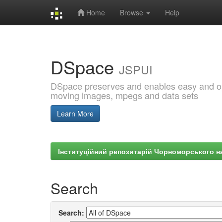
Home
Browse
Help
Skip
navigation
DSpace
JSPUI
DSpace preserves and enables easy and open
moving images, mpegs and data sets
Learn More
Інституційний репозитарій Чорноморського на
Search
Search: