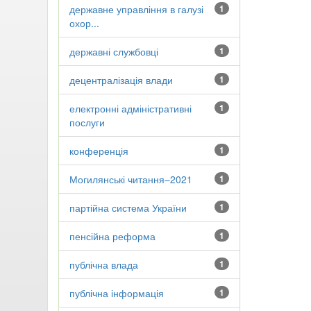
державне управління в галузі
1
охор...
державні службовці
1
децентралізація влади
1
електронні адміністративні
1
послуги
конференція
1
Могилянські читання–2021
1
партійна система України
1
пенсійна реформа
1
публічна влада
1
публічна інформація
1