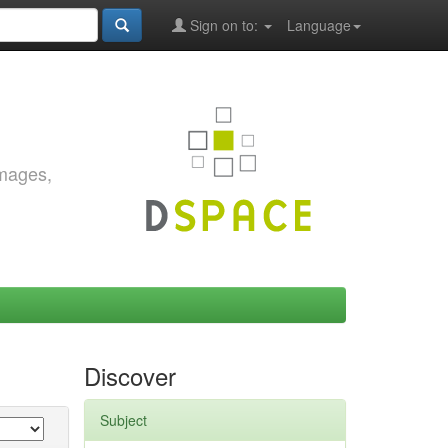
Sign on to:
Language
images,
Discover
Subject