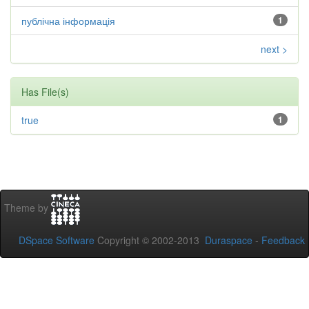
публічна інформація
1
next >
Has File(s)
true
1
Theme by
DSpace Software
Copyright © 2002-2013
Duraspace
-
Feedback