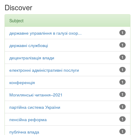
Discover
Subject
державне управління в галузі охор...
1
державні службовці
1
децентралізація влади
1
електронні адміністративні послуги
1
конференція
1
Могилянські читання–2021
1
партійна система України
1
пенсійна реформа
1
публічна влада
1