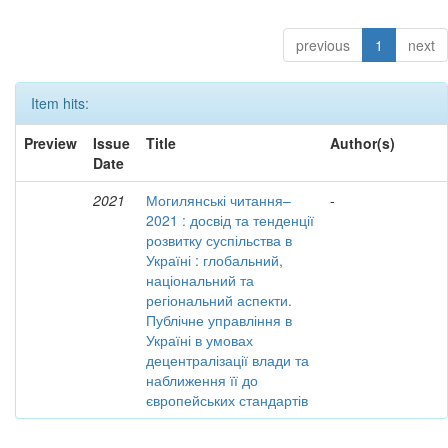
previous
1
next
Item hits:
Preview
Issue
Title
Author(s)
Date
2021
Могилянські читання–
-
2021 : досвід та тенденції
розвитку суспільства в
Україні : глобальний,
національний та
регіональний аспекти.
Публічне управління в
Україні в умовах
децентралізації влади та
наближення її до
європейських стандартів