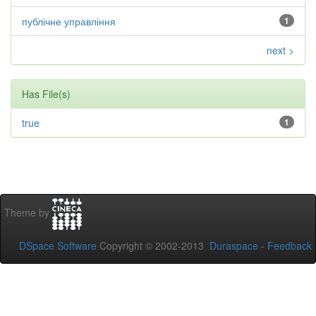
публічне управління
1
next >
Has File(s)
true
1
Theme by
DSpace Software
Copyright © 2002-2013
Duraspace
-
Feedback