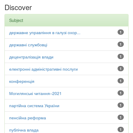
Discover
Subject
державне управління в галузі охор...
1
державні службовці
1
децентралізація влади
1
електронні адміністративні послуги
1
конференція
1
Могилянські читання–2021
1
партійна система України
1
пенсійна реформа
1
публічна влада
1