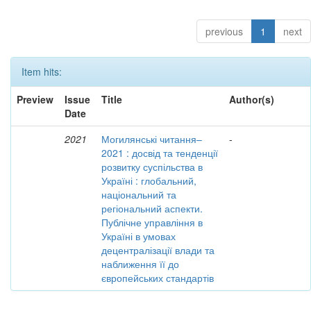
previous
1
next
Item hits:
Preview
Issue
Title
Author(s)
Date
2021
Могилянські читання–
-
2021 : досвід та тенденції
розвитку суспільства в
Україні : глобальний,
національний та
регіональний аспекти.
Публічне управління в
Україні в умовах
децентралізації влади та
наближення її до
європейських стандартів