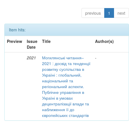
previous
1
next
Item hits:
Preview
Issue
Title
Author(s)
Date
2021
Могилянські читання–
-
2021 : досвід та тенденції
розвитку суспільства в
Україні : глобальний,
національний та
регіональний аспекти.
Публічне управління в
Україні в умовах
децентралізації влади та
наближення її до
європейських стандартів