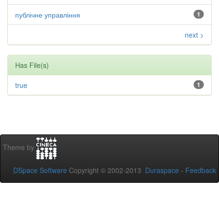
публічне управління
1
next >
Has File(s)
true
1
Theme by
DSpace Software
Copyright © 2002-2013
Duraspace
-
Feedback