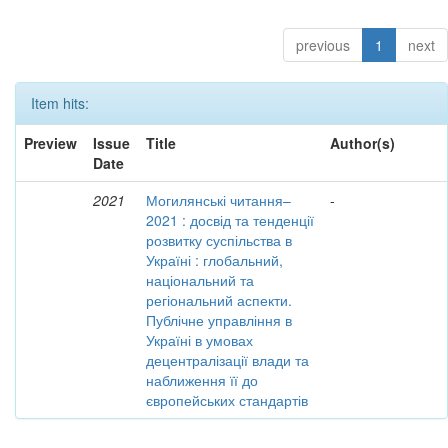
previous
1
next
Item hits:
Preview
Issue
Title
Author(s)
Date
2021
Могилянські читання–
-
2021 : досвід та тенденції
розвитку суспільства в
Україні : глобальний,
національний та
регіональний аспекти.
Публічне управління в
Україні в умовах
децентралізації влади та
наближення її до
європейських стандартів