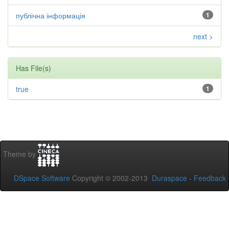
публічна інформація
1
next >
Has File(s)
true
1
Theme by
DSpace Software
Copyright © 2002-2013
Duraspace
-
Feedback