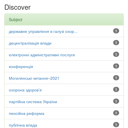
Discover
Subject
державне управління в галузі охор...
1
децентралізація влади
1
електронні адміністративні послуги
1
конференція
1
Могилянські читання–2021
1
охорона здоров’я
1
партійна система України
1
пенсійна реформа
1
публічна влада
1