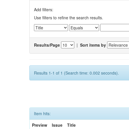
Add filters:
Use filters to refine the search results.
Results/Page
|
Sort items by
Results 1-1 of 1 (Search time: 0.002 seconds).
Item hits:
Preview
Issue
Title