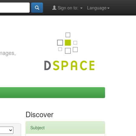
Sign on to:
Language
images,
Discover
Subject