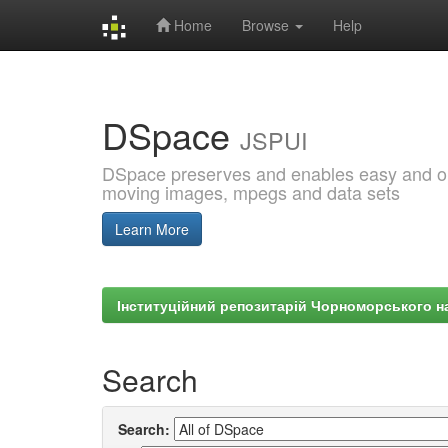
Home
Browse
Help
Skip
navigation
DSpace
JSPUI
DSpace preserves and enables easy and open
moving images, mpegs and data sets
Learn More
Інституційний репозитарій Чорноморського на
Search
Search: