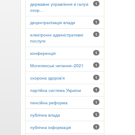
державне управління в галузі
1
охор...
децентралізація влади
1
електронні адміністративні
1
послуги
конференція
1
Могилянські читання–2021
1
охорона здоров’я
1
партійна система України
1
пенсійна реформа
1
публічна влада
1
публічна інформація
1