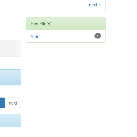
next >
Has File(s)
true
1
1
next