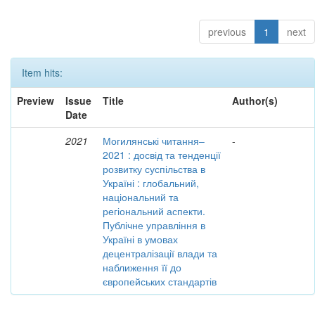
previous
1
next
Item hits:
Preview
Issue
Title
Author(s)
Date
2021
Могилянські читання–
-
2021 : досвід та тенденції
розвитку суспільства в
Україні : глобальний,
національний та
регіональний аспекти.
Публічне управління в
Україні в умовах
децентралізації влади та
наближення її до
європейських стандартів