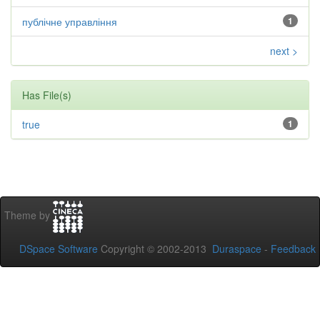
публічне управління
1
next >
Has File(s)
true
1
Theme by
DSpace Software
Copyright © 2002-2013
Duraspace
-
Feedback