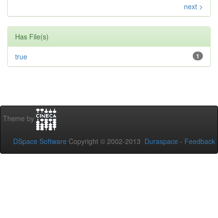
next >
Has File(s)
true
1
Theme by
DSpace Software
Copyright © 2002-2013
Duraspace
-
Feedback