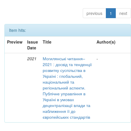
previous
1
next
Item hits:
Preview
Issue
Title
Author(s)
Date
2021
Могилянські читання–
-
2021 : досвід та тенденції
розвитку суспільства в
Україні : глобальний,
національний та
регіональний аспекти.
Публічне управління в
Україні в умовах
децентралізації влади та
наближення її до
європейських стандартів