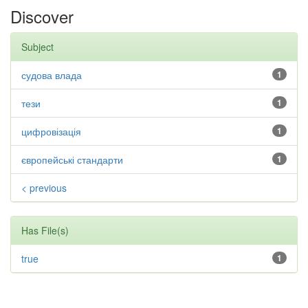
Discover
Subject
судова влада
1
тези
1
цифровізація
1
європейські стандарти
1
< previous
Has File(s)
true
1