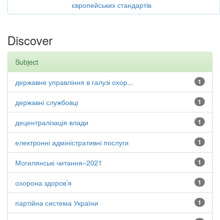
європейських стандартів
Discover
Subject
державне управління в галузі охор...
1
державні службовці
1
децентралізація влади
1
електронні адміністративні послуги
1
Могилянські читання–2021
1
охорона здоров’я
1
партійна система України
1