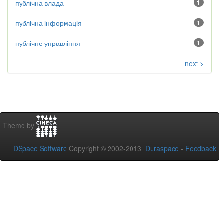
публічна влада
1
публічна інформація
1
публічне управління
1
next >
Theme by
DSpace Software
Copyright © 2002-2013
Duraspace
-
Feedback