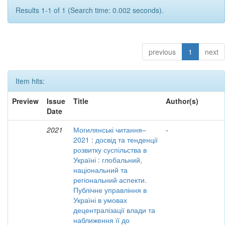
Results 1-1 of 1 (Search time: 0.002 seconds).
previous
1
next
Item hits:
Preview
Issue
Title
Author(s)
Date
2021
Могилянські читання–
-
2021 : досвід та тенденції
розвитку суспільства в
Україні : глобальний,
національний та
регіональний аспекти.
Публічне управління в
Україні в умовах
децентралізації влади та
наближення її до