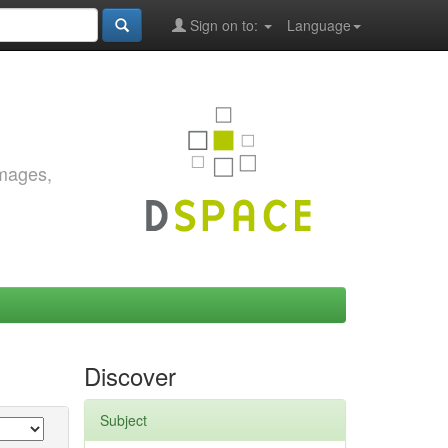
Sign on to:
Language
images,
Discover
Subject