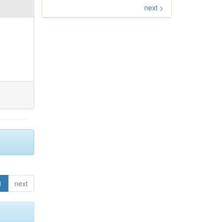
next >
1
next