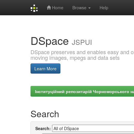
Home
Browse
Help
Skip
navigation
DSpace
JSPUI
DSpace preserves and enables easy and open
moving images, mpegs and data sets
Learn More
Інституційний репозитарій Чорноморського на
Search
Search: