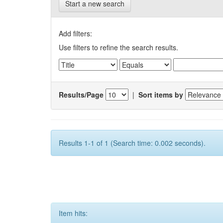
Start a new search
Add filters:
Use filters to refine the search results.
Results/Page
|
Sort items by
Results 1-1 of 1 (Search time: 0.002 seconds).
Item hits: