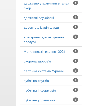
державне управління в галузі
1
охор...
державні службовці
1
децентралізація влади
1
електронні адміністративні
1
послуги
Могилянські читання–2021
1
охорона здоров’я
1
партійна система України
1
публічна служба
1
публічна інформація
1
публічне управління
1