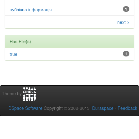
публічна інформація
1
next >
Has File(s)
true
1
Theme by
DSpace Software
Copyright © 2002-2013
Duraspace
-
Feedback