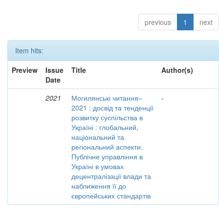
previous
1
next
Item hits:
Preview
Issue
Title
Author(s)
Date
2021
Могилянські читання–
-
2021 : досвід та тенденції
розвитку суспільства в
Україні : глобальний,
національний та
регіональний аспекти.
Публічне управління в
Україні в умовах
децентралізації влади та
наближення її до
європейських стандартів