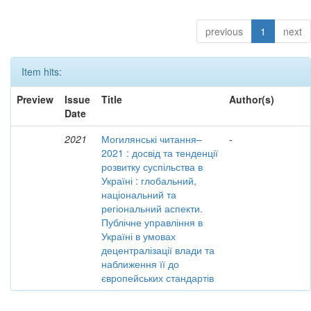
previous
1
next
Item hits:
Preview
Issue
Title
Author(s)
Date
2021
Могилянські читання–
-
2021 : досвід та тенденції
розвитку суспільства в
Україні : глобальний,
національний та
регіональний аспекти.
Публічне управління в
Україні в умовах
децентралізації влади та
наближення її до
європейських стандартів