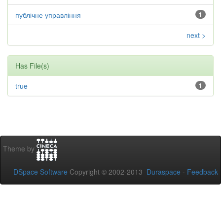
публічне управління
1
next >
Has File(s)
true
1
Theme by
DSpace Software
Copyright © 2002-2013
Duraspace
-
Feedback