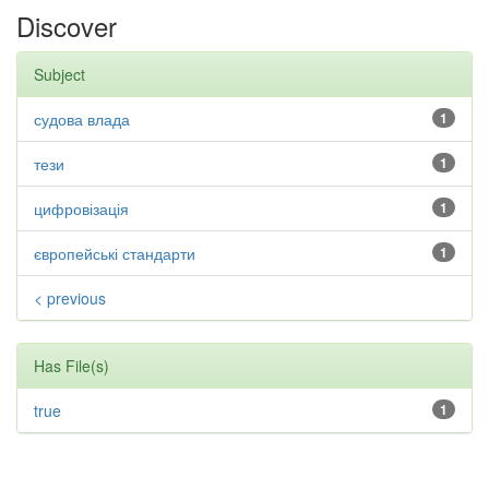
Discover
Subject
судова влада
1
тези
1
цифровізація
1
європейські стандарти
1
< previous
Has File(s)
true
1