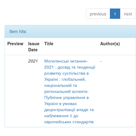
previous
1
next
Item hits:
Preview
Issue
Title
Author(s)
Date
2021
Могилянські читання–
-
2021 : досвід та тенденції
розвитку суспільства в
Україні : глобальний,
національний та
регіональний аспекти.
Публічне управління в
Україні в умовах
децентралізації влади та
наближення її до
європейських стандартів