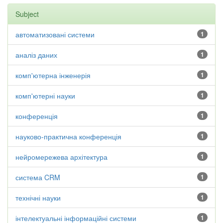
Subject
автоматизовані системи
1
аналіз даних
1
комп'ютерна інженерія
1
комп'ютерні науки
1
конференція
1
науково-практична конференція
1
нейромережева архітектура
1
система CRM
1
технічні науки
1
інтелектуальні інформаційні системи
1