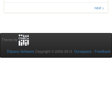
next >
Theme by
DSpace Software
Copyright © 2002-2013
Duraspace
-
Feedback