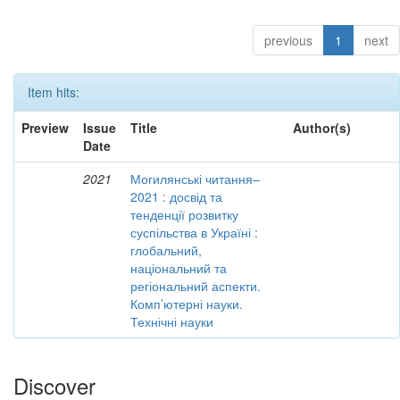
previous
1
next
Item hits:
Preview
Issue
Title
Author(s)
Date
2021
Могилянські читання–
2021 : досвід та
тенденції розвитку
суспільства в Україні :
глобальний,
національний та
регіональний аспекти.
Комп’ютерні науки.
Технічні науки
Discover