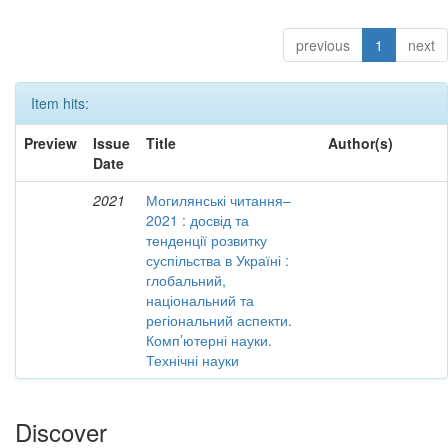
previous
1
next
Item hits:
Preview
Issue
Title
Author(s)
Date
2021
Могилянські читання–
2021 : досвід та
тенденції розвитку
суспільства в Україні :
глобальний,
національний та
регіональний аспекти.
Комп’ютерні науки.
Технічні науки
Discover