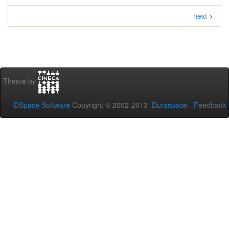
next >
Theme by
DSpace Software
Copyright © 2002-2013
Duraspace
-
Feedback