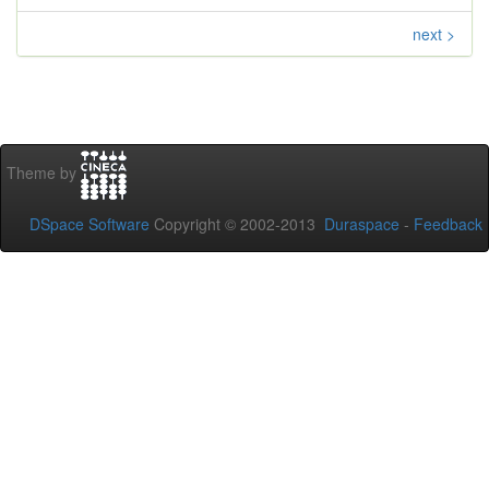
next >
Theme by
DSpace Software
Copyright © 2002-2013
Duraspace
-
Feedback