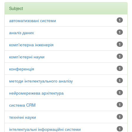
Subject
автоматизовані системи
1
аналіз даних
1
комп'ютерна інженерія
1
комп'ютерні науки
1
конференція
1
методи інтелектуального аналізу
1
нейромережева архітектура
1
система CRM
1
технічні науки
1
інтелектуальні інформаційні системи
1