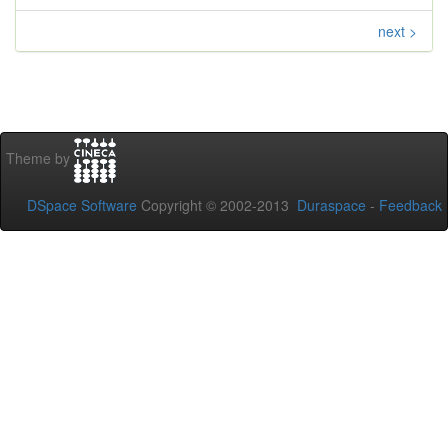
next >
Theme by
DSpace Software
Copyright © 2002-2013
Duraspace
-
Feedback