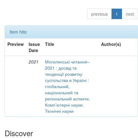
previous
1
next
Item hits:
Preview
Issue
Title
Author(s)
Date
2021
Могилянські читання–
2021 : досвід та
тенденції розвитку
суспільства в Україні :
глобальний,
національний та
регіональний аспекти.
Комп’ютерні науки.
Технічні науки
Discover