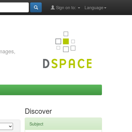
Sign on to:
Language
images,
Discover
Subject