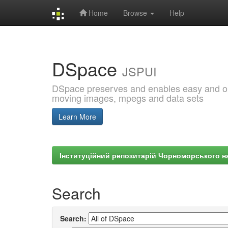
Home
Browse
Help
Skip
navigation
DSpace
JSPUI
DSpace preserves and enables easy and open
moving images, mpegs and data sets
Learn More
Інституційний репозитарій Чорноморського на
Search
Search: