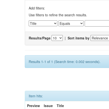
Add filters:
Use filters to refine the search results.
Results/Page
|
Sort items by
Results 1-1 of 1 (Search time: 0.002 seconds).
Item hits:
Preview
Issue
Title