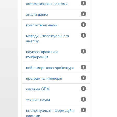
автоматизовані системи
1
аналіз даних
1
комп'ютерні науки
1
методи інтелектуального
1
аналізу
науково-практична
1
конференція
нейромережева архітектура
1
програмна інженерія
1
система CRM
1
технічні науки
1
інтелектуальні інформаційні
1
системи