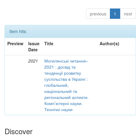
previous
1
next
Item hits:
Preview
Issue
Title
Author(s)
Date
2021
Могилянські читання–
2021 : досвід та
тенденції розвитку
суспільства в Україні :
глобальний,
національний та
регіональний аспекти.
Комп’ютерні науки.
Технічні науки
Discover