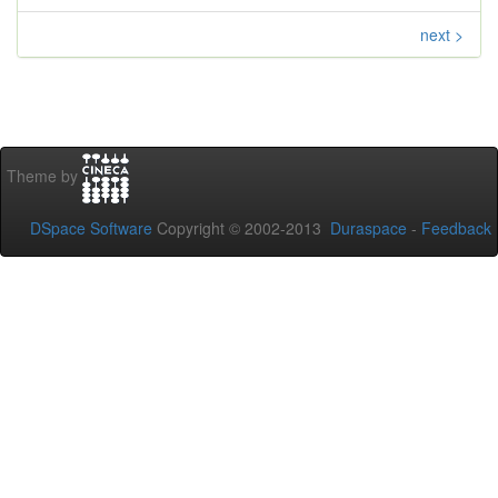
next >
Theme by
DSpace Software
Copyright © 2002-2013
Duraspace
-
Feedback