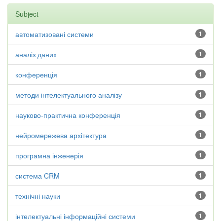
Subject
автоматизовані системи
1
аналіз даних
1
конференція
1
методи інтелектуального аналізу
1
науково-практична конференція
1
нейромережева архітектура
1
програмна інженерія
1
система CRM
1
технічні науки
1
інтелектуальні інформаційні системи
1