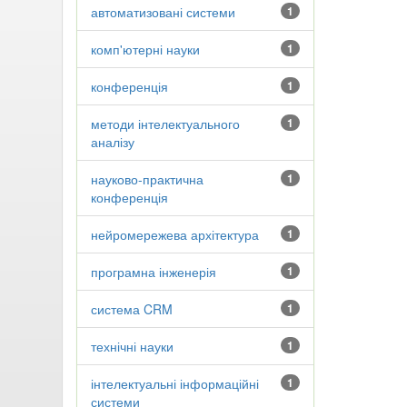
автоматизовані системи
1
комп'ютерні науки
1
конференція
1
методи інтелектуального
1
аналізу
науково-практична
1
конференція
нейромережева архітектура
1
програмна інженерія
1
система CRM
1
технічні науки
1
інтелектуальні інформаційні
1
системи