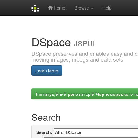
Home
Browse
Help
Skip
navigation
DSpace
JSPUI
DSpace preserves and enables easy and open
moving images, mpegs and data sets
Learn More
Інституційний репозитарій Чорноморського на
Search
Search: