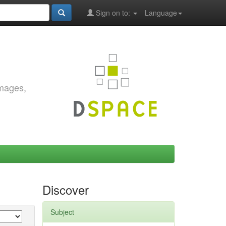
Sign on to:
Language
images,
Discover
Subject