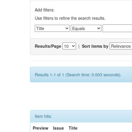
Add filters:
Use filters to refine the search results.
Results/Page
|
Sort items by
Results 1-1 of 1 (Search time: 0.003 seconds).
Item hits:
Preview
Issue
Title