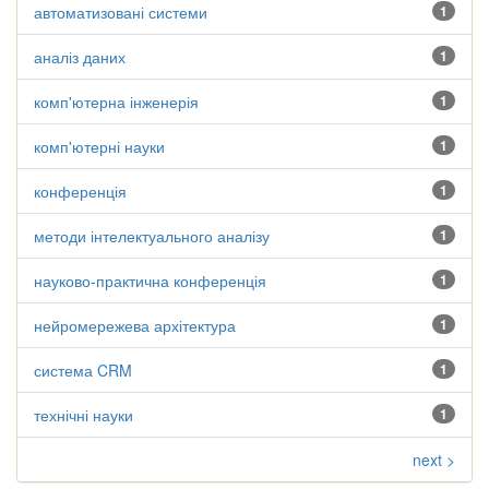
автоматизовані системи
1
аналіз даних
1
комп'ютерна інженерія
1
комп'ютерні науки
1
конференція
1
методи інтелектуального аналізу
1
науково-практична конференція
1
нейромережева архітектура
1
система CRM
1
технічні науки
1
next >