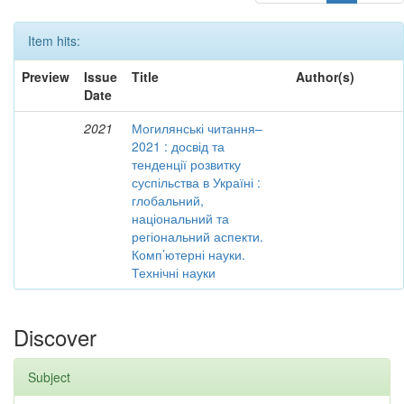
Item hits:
Preview
Issue
Title
Author(s)
Date
2021
Могилянські читання–
2021 : досвід та
тенденції розвитку
суспільства в Україні :
глобальний,
національний та
регіональний аспекти.
Комп’ютерні науки.
Технічні науки
Discover
Subject