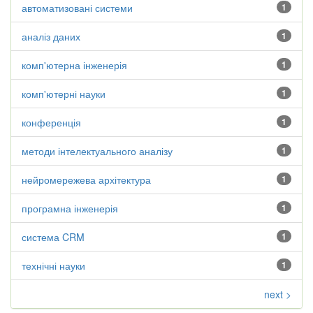
автоматизовані системи
1
аналіз даних
1
комп'ютерна інженерія
1
комп'ютерні науки
1
конференція
1
методи інтелектуального аналізу
1
нейромережева архітектура
1
програмна інженерія
1
система CRM
1
технічні науки
1
next >