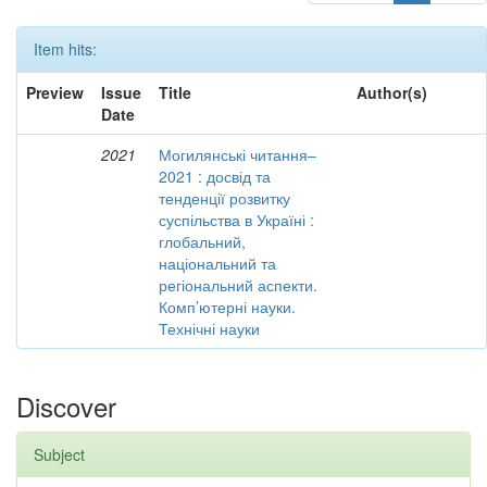
Item hits:
Preview
Issue
Title
Author(s)
Date
2021
Могилянські читання–
2021 : досвід та
тенденції розвитку
суспільства в Україні :
глобальний,
національний та
регіональний аспекти.
Комп’ютерні науки.
Технічні науки
Discover
Subject