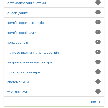
автоматизовані системи
1
аналіз даних
1
комп'ютерна інженерія
1
комп'ютерні науки
1
конференція
1
науково-практична конференція
1
нейромережева архітектура
1
програмна інженерія
1
система CRM
1
технічні науки
1
next >