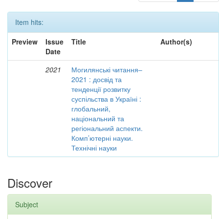
Item hits:
Preview
Issue
Title
Author(s)
Date
2021
Могилянські читання–
2021 : досвід та
тенденції розвитку
суспільства в Україні :
глобальний,
національний та
регіональний аспекти.
Комп’ютерні науки.
Технічні науки
Discover
Subject