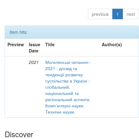
previous
1
next
Item hits:
Preview
Issue
Title
Author(s)
Date
2021
Могилянські читання–
2021 : досвід та
тенденції розвитку
суспільства в Україні :
глобальний,
національний та
регіональний аспекти.
Комп’ютерні науки.
Технічні науки
Discover