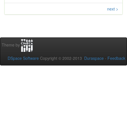
next >
Theme by
DSpace Software
Copyright © 2002-2013
Duraspace
-
Feedback