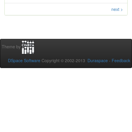
next >
Theme by
DSpace Software
Copyright © 2002-2013
Duraspace
-
Feedback