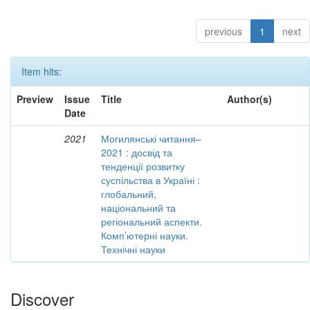
previous
1
next
Item hits:
Preview
Issue
Title
Author(s)
Date
2021
Могилянські читання–
2021 : досвід та
тенденції розвитку
суспільства в Україні :
глобальний,
національний та
регіональний аспекти.
Комп’ютерні науки.
Технічні науки
Discover