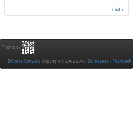
next >
Theme by
DSpace Software
Copyright © 2002-2013
Duraspace
-
Feedback