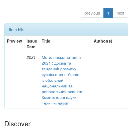
previous
1
next
Item hits:
Preview
Issue
Title
Author(s)
Date
2021
Могилянські читання–
2021 : досвід та
тенденції розвитку
суспільства в Україні :
глобальний,
національний та
регіональний аспекти.
Комп’ютерні науки.
Технічні науки
Discover