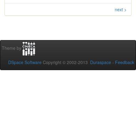
next >
Theme by
DSpace Software
Copyright © 2002-2013
Duraspace
-
Feedback