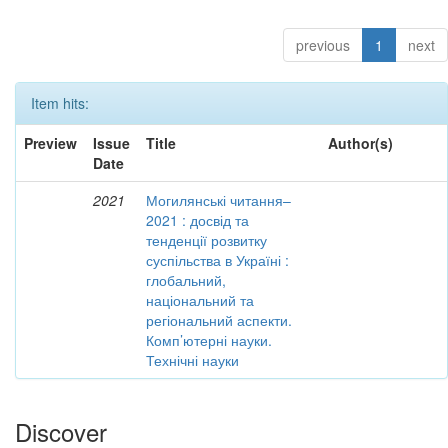
previous
1
next
Item hits:
Preview
Issue
Title
Author(s)
Date
2021
Могилянські читання–
2021 : досвід та
тенденції розвитку
суспільства в Україні :
глобальний,
національний та
регіональний аспекти.
Комп’ютерні науки.
Технічні науки
Discover