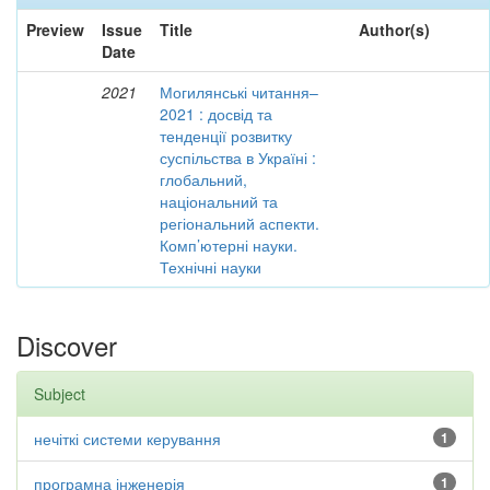
Preview
Issue
Title
Author(s)
Date
2021
Могилянські читання–
2021 : досвід та
тенденції розвитку
суспільства в Україні :
глобальний,
національний та
регіональний аспекти.
Комп’ютерні науки.
Технічні науки
Discover
Subject
нечіткі системи керування
1
програмна інженерія
1