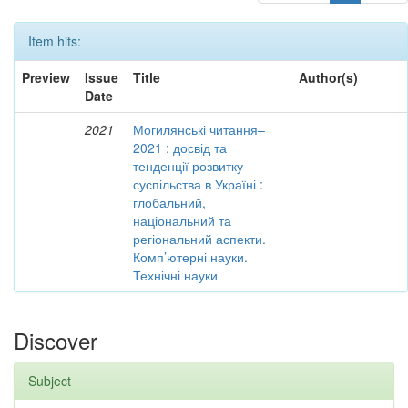
Item hits:
Preview
Issue
Title
Author(s)
Date
2021
Могилянські читання–
2021 : досвід та
тенденції розвитку
суспільства в Україні :
глобальний,
національний та
регіональний аспекти.
Комп’ютерні науки.
Технічні науки
Discover
Subject