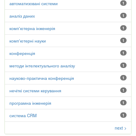
автоматизовані системи
1
аналіз даних
1
комп'ютерна інженерія
1
комп'ютерні науки
1
конференція
1
методи інтелектуального аналізу
1
науково-практична конференція
1
нечіткі системи керування
1
програмна інженерія
1
система CRM
1
next >