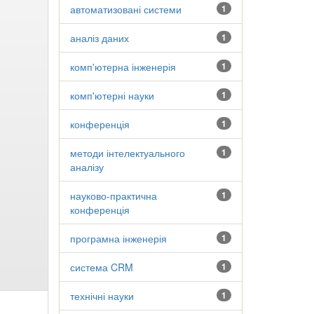
автоматизовані системи
1
аналіз даних
1
комп'ютерна інженерія
1
комп'ютерні науки
1
конференція
1
методи інтелектуального
1
аналізу
науково-практична
1
конференція
програмна інженерія
1
система CRM
1
технічні науки
1