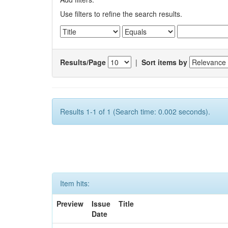
Use filters to refine the search results.
Results/Page
|
Sort items by
Results 1-1 of 1 (Search time: 0.002 seconds).
Item hits:
Preview
Issue
Title
Date