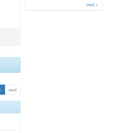
next >
1
next