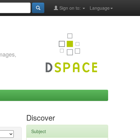
Sign on to:
Language
images,
Discover
Subject