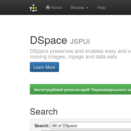
Home
Browse
Help
Skip
navigation
DSpace
JSPUI
DSpace preserves and enables easy and open
moving images, mpegs and data sets
Learn More
Інституційний репозитарій Чорноморського на
Search
Search: